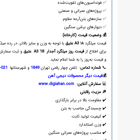
میلگرد
✅ فونداسیون‌های تقویت‌شده
آجدار
✅ پروژه‌های عمرانی و صنعتی
18
✅ سازه‌های بتن‌آرمه مقاوم
✅ دیوارهای برشی سنگین
💰
وضعیت قیمت (کارخانه)
قیمت میلگرد
۱۸
A3
عتیق
با توجه به وزن و سایز بالاتر، در رده میل
برای اطلاع از
قیمت روز میلگرد آجدار
18
A3
عتیق
و ثبت سفارش، 
و قیمت به‌روز را به شما اعلام نماید.
📞
شماره تماس
:
تلفن چهار رقمی تهران
1849
و شهرستانها
021-86020094
💰
ق
یمت دیگر محصولات دیجی آهن
💻
سفارش آنلاین:
www.digiahan.com
🔎
مزیت رقابتی
✔️ مقاومت بالا در برابر بارگذاری
✔️ چسبندگی مناسب به بتن
✔️ کیفیت تولید ثابت
✔️ وزن استاندارد
✔️ مناسب پروژه‌های عمرانی سنگین