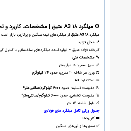
بینی
قیمت
میلگرد
آجدار
18
⚙
️
میلگرد ۱۸
A3
عتیق
|
مشخصات، کاربرد و تحل
-
میلگرد
۱۸
A3
عتیق
از میلگردهای نیمه‌سنگین و پرکاربرد بازار است 
نمودار
قیمت
📍
محل تولید
میلگرد
کارخانه فولاد عتیق – تولیدکننده میلگردهای ساختمانی با کنترل کیف
آجدار
🔧
مشخصات فنی
18
📏 سایز اسمی: ۱۸ میلی‌متر
-
قیمت
⚖️ وزن هر شاخه ۱۲ متری: حدود
۲۴
کیلوگرم
روز
🧱 استاندارد: A3
میلگرد
💪 مقاومت تسلیم: حدود
۴۰۰۰
کیلوگرم/سانتی‌متر²
آجدار
🔩 مقاومت کششی: حدود
۶۰۰۰
کیلوگرم/سانتی‌متر²
18
-
📐 طول شاخه: ۱۲ متر
عوامل
جدول وزنی کامل میلگرد های فولادی
تاثیرگذار
💼
کاربردها
بر
✅ ستون‌ها و تیرهای سنگین
قیمت