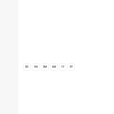
5D
1M
3M
6M
1Y
3Y