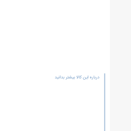
-
عوامل
موثر
بر
قیمت
میلگرد
آجدار
18
-
کاربرد
میلگرد
آجدار
18
درباره این کالا بیشتر بدانید
-
مشخصات
فنی
میلگرد
آجدار
18
-
پیش