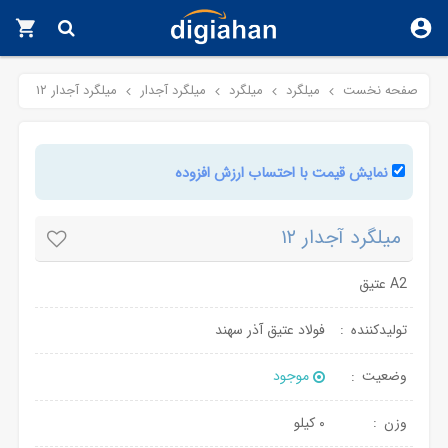
صفحه نخست
میلگرد
میلگرد
میلگرد آجدار
میلگرد آجدار ۱۲
قیمت
میلگرد
میلگرد
آجدار
آجدار
12
نمایش قیمت با احتساب ارزش افزوده
۱۲
-
A۲
تاریخچه
عتیق
قیمت
میلگرد آجدار ۱۲
میلگرد
آجدار
A2 عتیق
12
-
تولیدکننده
فولاد عتیق آذر سهند
ویژگی
های
وضعیت
موجود
میلگرد
آجدار
12
وزن
۰ کیلو
-