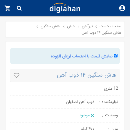
صفحه نخست
تیرآهن
هاش
هاش سنگین
هاش سنگین ۱۴ ذوب آهن
قیمت
هاش
هاش
سنگین
سنگین
14
نمایش قیمت با احتساب ارزش افزوده
۱۴
ذوب
ذوب
آهن
آهن
-
هاش سنگین ۱۴ ذوب آهن
۱۲
تاریخچه
متری
قیمت
12 متری
هاش
سنگین
تولیدکننده
ذوب آهن اصفهان
14
ذوب
وضعیت
موجود
آهن
-
ویژگی
وزن
۴۰۰ کیلو