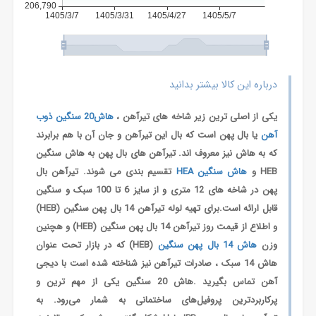
14
ذوب
آهن
-
مشخصات
فنی
درباره این کالا بیشتر بدانید
هاش
سنگین
یکی از اصلی ترین زیر شاخه های تیرآهن ،
هاش20 سنگین ذوب
14
ذوب
آهن
یا بال پهن است که بال این تیرآهن و جان آن با هم برابرند
آهن
که به هاش نیز معروف اند. تیرآهن های بال پهن به هاش سنگین
-
HEB و
هاش سنگین HEA
تقسیم بندی می شوند. تیرآهن بال
پیش
پهن در شاخه های 12 متری و از سایز 6 تا 100 سبک و سنگین
بینی
قیمت
قابل ارائه است.برای تهیه لوله تیرآهن 14 بال پهن سنگین (HEB)
هاش
و اطلاع از قیمت روز تیرآهن 14 بال پهن سنگین (HEB) و هچنین
سنگین
وزن
هاش 14 بال پهن سنگین
(HEB) که در بازار تحت عنوان
14
هاش 14 سبک ، صادرات تیرآهن نیز شناخته شده است با دیجی
ذوب
آهن
آهن تماس بگیرید .هاش 20 سنگین یکی از مهم‌ ترین و
-
پرکاربردترین پروفیل‌های ساختمانی به شمار می‌رود. به
نمودار