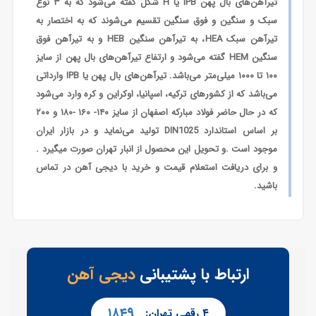
تیرآهن‌های بال پهن IPB یا H شکل گفته می‌شود که به ۳ نوع
قیمت
سبک و سنگین و فوق سنگین تقسیم می‌شوند که به اختصار به
هاش
سنگین
تیرآهن سبک HEA، به تیرآهن سنگین HEB و به تیرآهن فوق
14
سنگین HEM گفته می‌شود و ارتفاع تیرآهن‌های بال پهن از سایز
ذوب
۱۰۰ تا ۱۰۰۰ میلی‌متر می‌باشد. تیرآهن‌های بال پهن یا IPB وارداتی
آهن
می‌باشد که از کشورهای ترکیه، اسپانیا، اوکراین و کره وارد می‌شود
-
که در حال حاضر فولاد مبارکه اصفهان از سایز ۱۴۰- ۱۶۰ -۱۸۰ و ۲۰۰
قیمت
روز
بر اساس استاندارد DIN1025 تولید می‌نماید و در بازار ایران
هاش
موجود است .و تحویل این محصول از انبار تهران صورت میگیرد .
سنگین
و برای دریافت استعلام قیمت و خرید با دیجی آهن در تماس
14
باشید.
ذوب
آهن
-
عوامل
تاثیرگذار
بر
ارتباط با پشتیبانی
دیجی آهن
قیمت
هاش
سنگین
۱۸۴۹
۴ رقمی تهران: