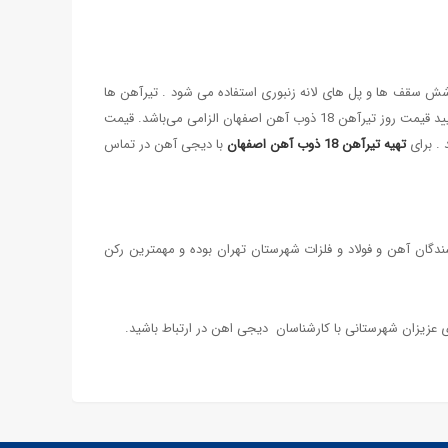
شش سقف ها و پل های لانه زنبوری استفاده می شود . تیرآهن ها
در استاندارد های تیرآهن IPE ، تیرآهن INP ، تیرآهن IPB و یا تیرآهن H تولید می گردند به علت نوسانات در بازار آهن در صورت اقدام به خرید, گرفتن تأیید قیمت روز تیرآهن 18 ذوب آهن اصفهان الزامی می‌باشد. قیمت
تهیه تیرآهن 18 ذوب آهن
اصفهان
با دیجی آهن در تماس
ولات فولادی و عضو اتحادیه صنف فروشندگان آهن و فولاد و فلزات شهرستان تهران بوده و مهمترین رکن
 عزیزان شهرستانی با کارشناسان دیجی اهن در ارتباط باشید.