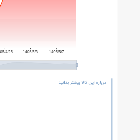
-
وزن
تيرآهن
18
ذوب
آهن
-
عوامل
موثر
بر
قیمت
تيرآهن
18
درباره این کالا بیشتر بدانید
ذوب
آهن
-
کاربرد
تيرآهن
18
ذوب
آهن