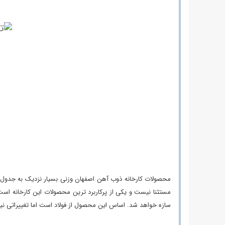
-
مشخصات
فنی
تيرآهن
18
ذوب
آهن
-
پیش
بینی
قیمت
تيرآهن
18
ذوب
آهن
-
نمودار
قیمت
محصولات کارخانه ذوب آهن اصفهان وزنی بسیار نزدیک به جدول ا
تيرآهن
مستثنا نیست و یکی از پرکاربرد ترین محصولات این کارخانه است
18
سازه خواهد شد. اساس این محصول از فولاد است اما تغییراتی نیز در آن اعمال می ‌شود. شما می ‌توانید 
ذوب
آهن